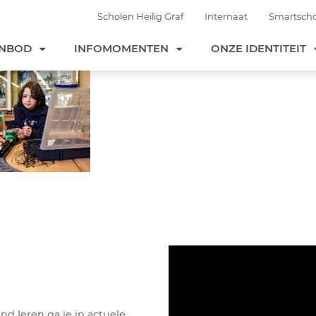
Scholen Heilig Graf
Internaat
Smartscho
ANBOD
INFOMOMENTEN
ONZE IDENTITEIT
 leren ga je in actuele