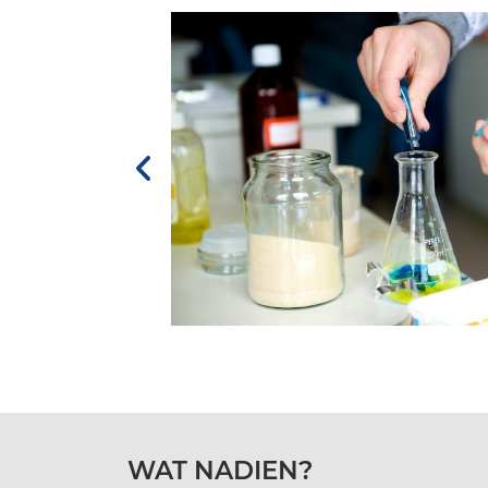
t ik
ben in
WAT NADIEN?