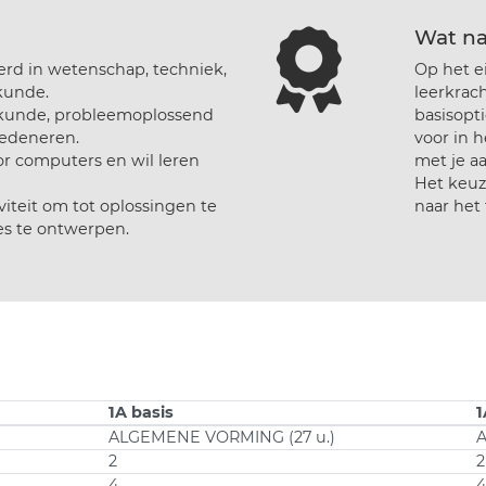
Wat na
erd in wetenschap, techniek,
Op het e
kunde.
leerkrach
skunde, probleemoplossend
basisopt
redeneren.
voor in 
r computers en wil leren
met je aa
Het keuze
iviteit om tot oplossingen te
naar het 
s te ontwerpen.
1A basis
1
ALGEMENE VORMING (27 u.)
A
2
2
4