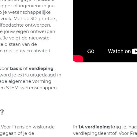
pper of ingenieur in jou
bo je wetenschappelijke
zoek. Met de 3D-printers,
 zelfbedachte ontwerpen.
 je jouw eigen ontwerpen
. Je volgt de nieuwste
teld staan van de
 met jouw creativiteit
voor
basis
of
verdieping
.
 word je extra uitgedaagd in
brede algemene vorming
uren STEM-wetenschappen.
?
f. Voor Frans en wiskunde
In
1A verdieping
krijg je, na
agegaan of je de
verdiepingsleerstof. Voor Fr