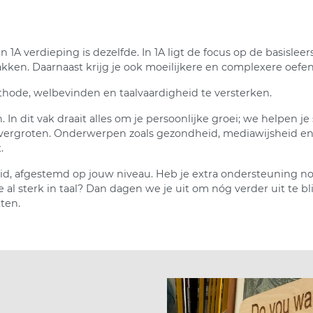
A verdieping is dezelfde. In 1A ligt de focus op de basisleerst
akken. Daarnaast krijg je ook moeilijkere en complexere oefen
thode, welbevinden en taalvaardigheid te versterken.
In dit vak draait alles om je persoonlijke groei; we helpen j
te vergroten. Onderwerpen zoals gezondheid, mediawijsheid 
.
d, afgestemd op jouw niveau. Heb je extra ondersteuning no
al sterk in taal? Dan dagen we je uit om nóg verder uit te bl
ten.