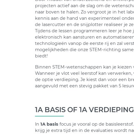
projecten actief aan de slag om de wetenscha
naar boven te halen. Zo vergroot je in het la
kennis aan de hand van experimenteel onder
de lasercutter en de snijplotter realiseer je
Tijdens de lessen programmeren leer je hoe
elektronisch kan aansturen en automatiseren
technologieën vanop de eerste rij en zal vers
mogelijkheden die onze STEM-richting samen
biedt!
Binnen STEM-wetenschappen kan je kiezen 
Wanneer je vlot veel leerstof kan verwerken,
de optie verdieping. Je kiest dan voor een 
aangevuld met een stevig pakket van 5 les
1A BASIS OF 1A VERDIEPING
In
1A basis
focus je vooral op de basisleersto
krijg je extra tijd en in de evaluaties wordt n