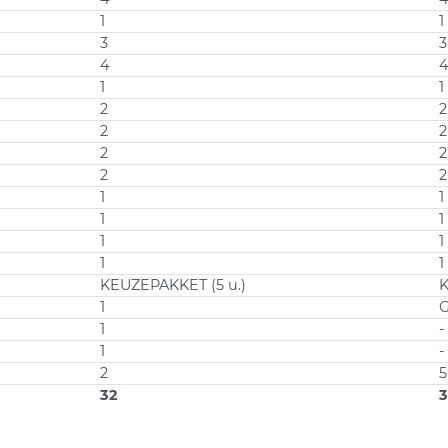
1
1
3
3
4
1
1
2
2
2
2
2
2
2
2
1
1
1
1
1
1
1
1
KEUZEPAKKET (5 u.)
K
1
G
1
-
1
-
2
5
32
3