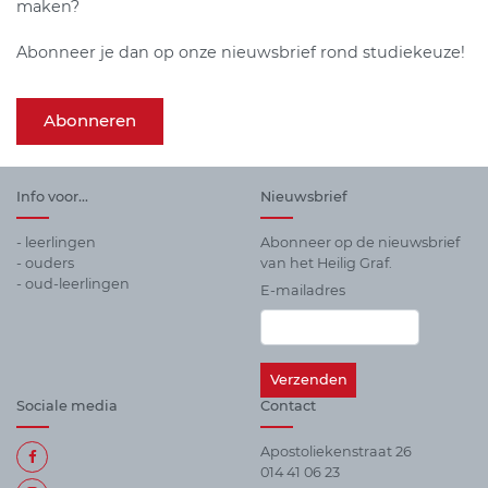
maken?
Abonneer je dan op onze nieuwsbrief rond studiekeuze!
Abonneren
Info voor...
Nieuwsbrief
- leerlingen
Abonneer op de nieuwsbrief
- ouders
van het Heilig Graf.
- oud-leerlingen
E-mailadres
Sociale media
Contact
Apostoliekenstraat 26
014 41 06 23