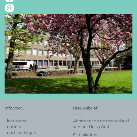
Info voor...
Nieuwsbrief
- leerlingen
Abonneer op de nieuwsbrief
- ouders
van het Heilig Graf.
- oud-leerlingen
E-mailadres