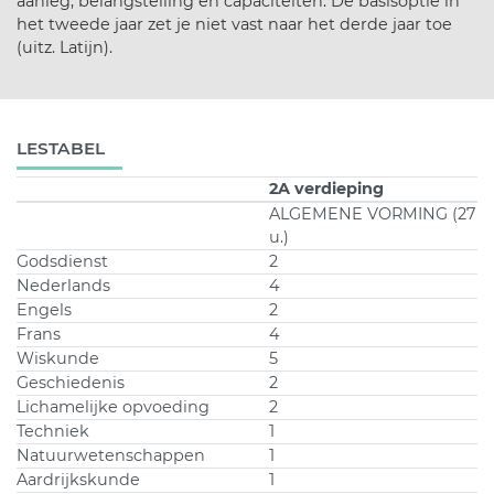
aanleg, belangstelling en capaciteiten. De basisoptie in
het tweede jaar zet je niet vast naar het derde jaar toe
(uitz. Latijn).
LESTABEL
2A verdieping
ALGEMENE VORMING (27
u.)
Godsdienst
2
Nederlands
4
Engels
2
Frans
4
Wiskunde
5
Geschiedenis
2
Lichamelijke opvoeding
2
Techniek
1
Natuurwetenschappen
1
Aardrijkskunde
1