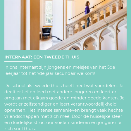
INTERNAAT: EEN TWEEDE THUIS
In ons internaat zijn jongens en meisjes van het 5de
leerjaar tot het 7de jaar secundair welkom!
De school als tweede thuis heeft heel wat voordelen. Je
deelt er lief en leed met andere jongeren en leert er
omgaan met elkaars goede en minder goede kanten. Je
wordt er zelfstandiger en leert verantwoordelijkheid
opnemen. Het intense samenleven brengt vaak hechte
vriendschappen met zich mee. Door de huiselijke sfeer
én duidelijke structuur voelen kinderen en jongeren er
zich snel thuis.