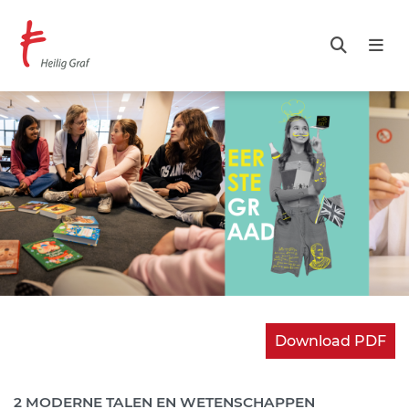
Overslaan
en
naar
de
inhoud
gaan
Download PDF
2 MODERNE TALEN EN WETENSCHAPPEN