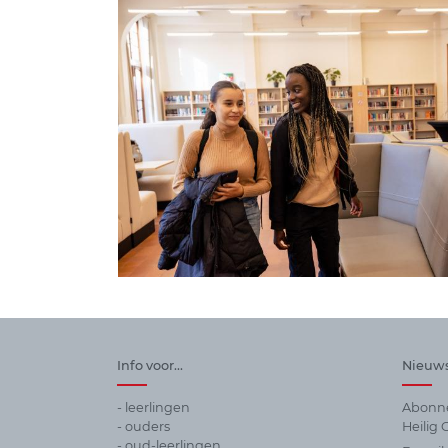
Info voor...
Nieuws
- leerlingen
Abonne
- ouders
Heilig G
- oud-leerlingen