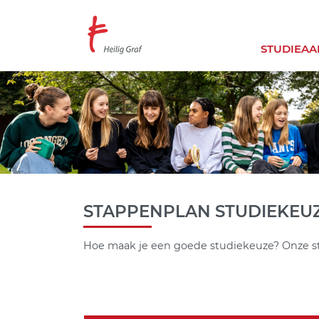
Overslaan
en
naar
STUDIEA
de
inhoud
gaan
STAPPENPLAN STUDIEKEU
Hoe maak je een goede studiekeuze? Onze s