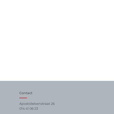
Contact
Apostoliekenstraat 26
014 41 06 23