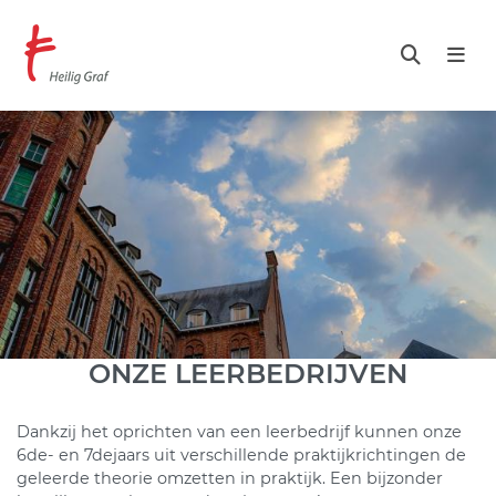
Overslaan
en
naar
de
inhoud
gaan
ONZE LEERBEDRIJVEN
Dankzij het oprichten van een leerbedrijf kunnen onze
6de- en 7dejaars uit verschillende praktijkrichtingen de
geleerde theorie omzetten in praktijk. Een bijzonder