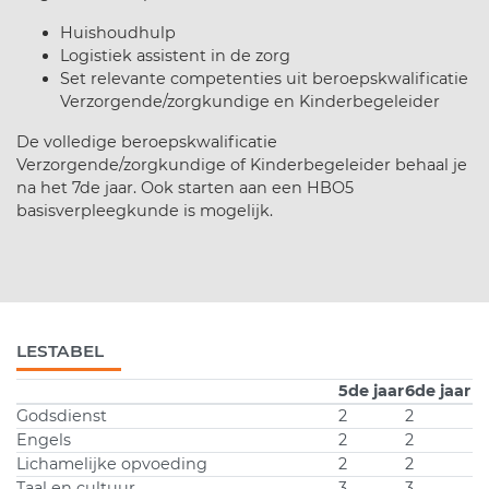
Huishoudhulp
Logistiek assistent in de zorg
Set relevante competenties uit beroepskwalificatie
Verzorgende/zorgkundige en Kinderbegeleider
De volledige beroepskwalificatie
Verzorgende/zorgkundige of Kinderbegeleider behaal je
na het 7de jaar. Ook starten aan een HBO5
basisverpleegkunde is mogelijk.
LESTABEL
5de jaar
6de jaar
Godsdienst
2
2
Engels
2
2
Lichamelijke opvoeding
2
2
Taal en cultuur
3
3