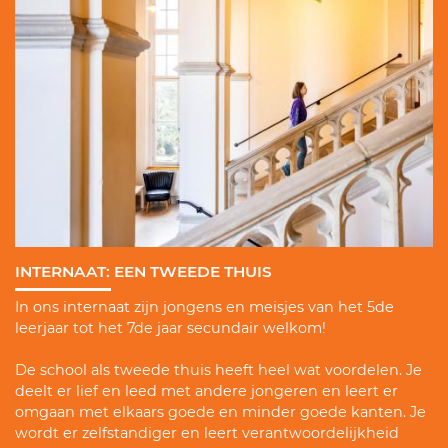
INTERNAAT: EEN TWEEDE THUIS
In ons internaat zijn jongens en meisjes van het 5de
leerjaar tot het 7de jaar secundair welkom!
De school als tweede thuis heeft heel wat voordelen. Je
deelt er lief en leed met andere jongeren en leert er
omgaan met elkaars goede en minder goede kanten. Je
wordt er zelfstandiger en leert verantwoordelijkheid