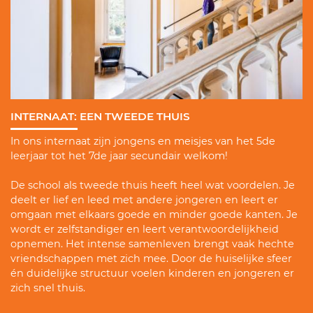
INTERNAAT: EEN TWEEDE THUIS
In ons internaat zijn jongens en meisjes van het 5de
leerjaar tot het 7de jaar secundair welkom!
De school als tweede thuis heeft heel wat voordelen. Je
deelt er lief en leed met andere jongeren en leert er
omgaan met elkaars goede en minder goede kanten. Je
wordt er zelfstandiger en leert verantwoordelijkheid
opnemen. Het intense samenleven brengt vaak hechte
vriendschappen met zich mee. Door de huiselijke sfeer
én duidelijke structuur voelen kinderen en jongeren er
zich snel thuis.